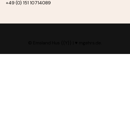
+49 (0) 151 10714089
© Emsland Hus {{Y}} |
♥ mgehrs.de
.