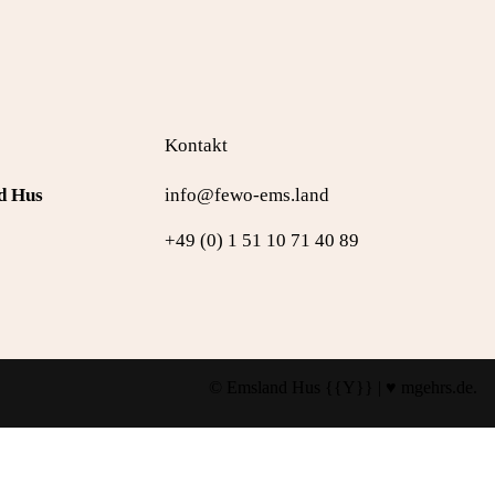
Kontakt
d Hus
info@fewo-ems.land
+49 (0) 1 51 10 71 40 89
© Emsland Hus {{Y}} |
♥ mgehrs.de
.