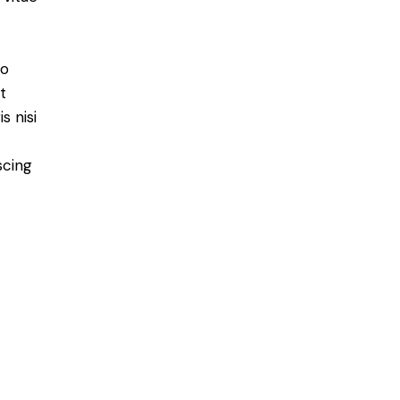
do
t
s nisi
scing