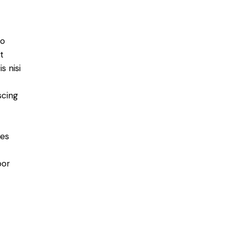
do
t
s nisi
scing
ies
por