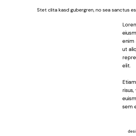
Stet clita kasd gubergren, no sea sanctus es
Lorem
eiusm
enim 
ut al
repre
elit.
Etiam
risus
euism
sem e
des