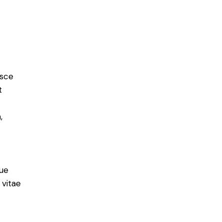
usce
t
,
ue
 vitae