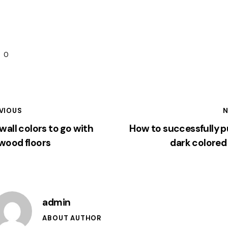
0
VIOUS
N
wall colors to go with
How to successfully pu
wood floors
dark colored
admin
ABOUT AUTHOR