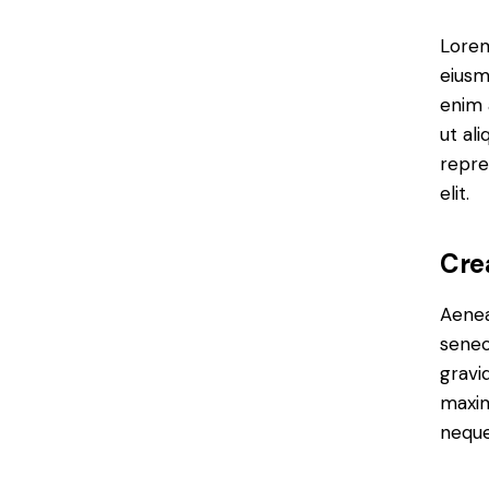
Lorem
eiusm
enim 
ut al
repre
elit.
Cre
Aenea
senec
gravid
maxim
neque