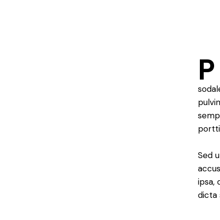
P
sodal
pulvi
sempe
portt
Sed u
accus
ipsa,
dicta