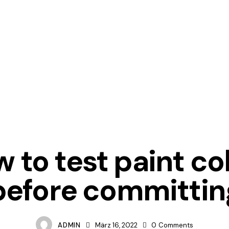
IDEAS
 to test paint co
before committin
ADMIN
März 16, 2022
0
Comments