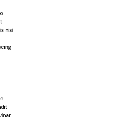
do
t
s nisi
scing
e
ce
ndit
vinar