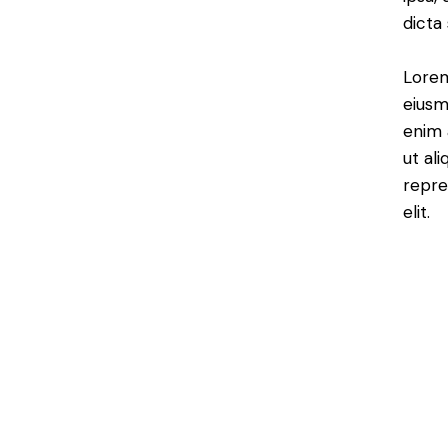
dicta
Lorem
eiusm
enim 
ut al
repre
elit.