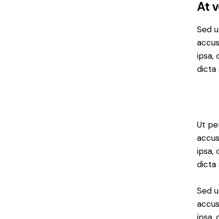
At 
Sed u
accus
ipsa,
dicta 
Ut pe
accus
ipsa,
dicta
Sed u
accus
ipsa,