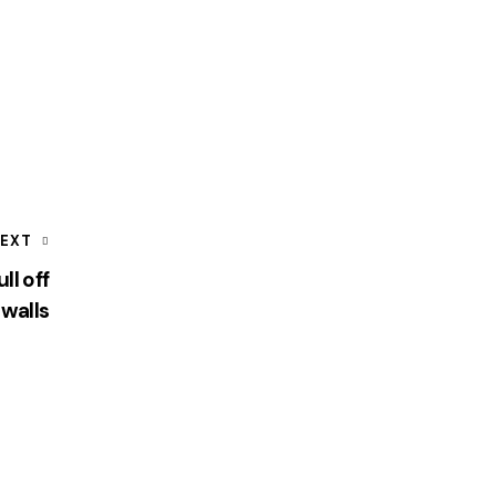
EXT
ll off
 walls