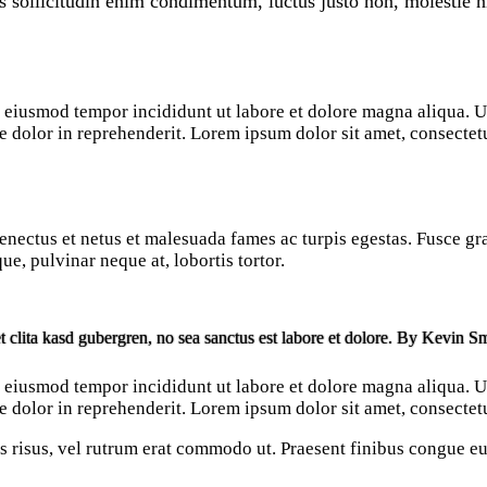
s sollicitudin enim condimentum, luctus justo non, molestie ni
do eiusmod tempor incididunt ut labore et dolore magna aliqua.
e dolor in reprehenderit. Lorem ipsum dolor sit amet, consectetu
nectus et netus et malesuada fames ac turpis egestas. Fusce gravi
, pulvinar neque at, lobortis tortor.
t clita kasd gubergren, no sea sanctus est labore et dolore. By
Kevin Sm
do eiusmod tempor incididunt ut labore et dolore magna aliqua.
e dolor in reprehenderit. Lorem ipsum dolor sit amet, consectetu
ies risus, vel rutrum erat commodo ut. Praesent finibus congue 