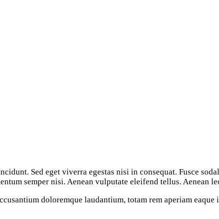
ncidunt. Sed eget viverra egestas nisi in consequat. Fusce soda
ntum semper nisi. Aenean vulputate eleifend tellus. Aenean leo l
 accusantium doloremque laudantium, totam rem aperiam eaque ips