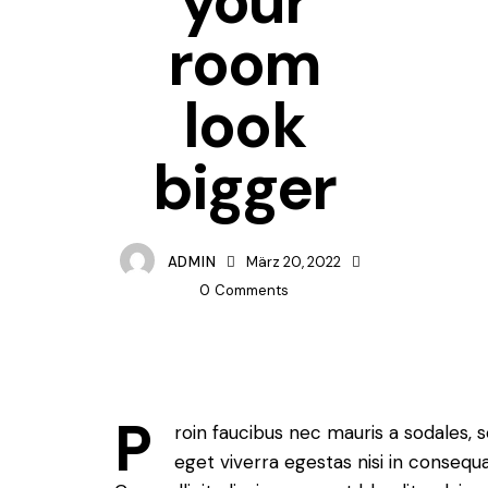
your
room
look
bigger
ADMIN
März 20, 2022
0
Comments
P
roin faucibus nec mauris a sodales,
eget viverra egestas nisi in conseq