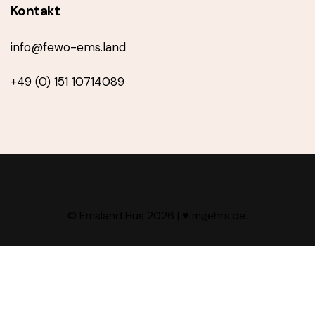
Kontakt
info@fewo-ems.land
+49 (0) 151 10714089
© Emsland Hus 2026 |
♥ mgehrs.de
.